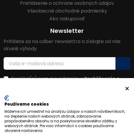
Prehlásenie o ochrane osobných údajov
Všeobecné obchodné podmienky
Ako nakupovať
Newsletter
Prihláste sa na odber newslettra a získajte od nás
skvelé výhody
Prečítal(a) som si a súhlasím s
Prehlásenie o
ochrane osobných údajov
Facebook
Používame cookies
Môžeme ich umiestniť na analýzu údajov o našich návštevníkoch,
na zlepšenie našich webových stránok, zobrazovanie
prispôsobeného obsahu a na poskytovanie skvelého zážitku z
webových stránok. Pre viac informácií o cookies používame
otvorené nastavenia.