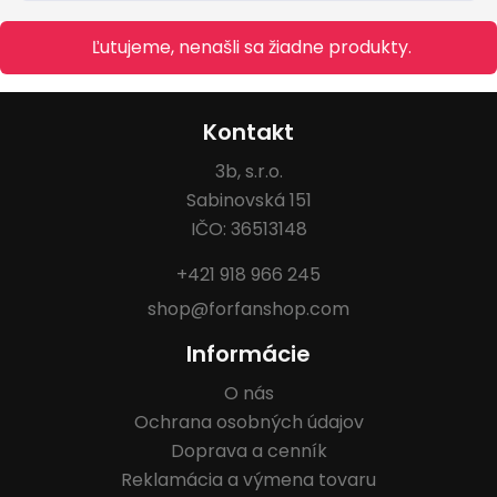
Ľutujeme, nenašli sa žiadne produkty.
Kontakt
3b, s.r.o.
Sabinovská 151
IČO: 36513148
+421 918 966 245
shop@forfanshop.com
Informácie
O nás
Ochrana osobných údajov
Doprava a cenník
Reklamácia a výmena tovaru