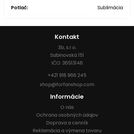
Potlač:
Sublimácia
Kontakt
3b, s.r.o.
Sabinovská 151
IČO: 36513148
+421 918 966 245
shop@forfanshop.com
Informácie
O nás
Ochrana osobných údajov
Doprava a cenník
Reklamácia a výmena tovaru