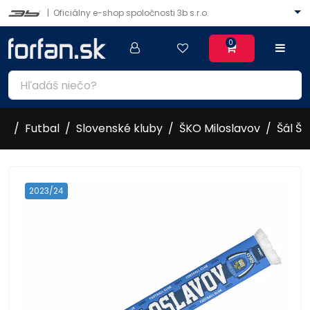
|
Oficiálny e-shop spoločnosti 3b s.r.o.
0
Futbal
Slovenské kluby
ŠKO Miloslavov
Šál ŠK
2023/24