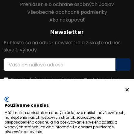
Prehlásenie o ochrane osobných údajov
Všeobecné obchodné podmienky
Ako nakupovať
Newsletter
Prihláste sa na odber newslettra a získajte od nás
skvelé výhody
Prečítal(a) som si a súhlasím s
Prehlásenie o
ochrane osobných údajov
Facebook
Používame cookies
Môžeme ich umiestniť na analýzu údajov o našich návštevníkoch,
na zlepšenie našich webových stránok, zobrazovanie
prispôsobeného obsahu a na poskytovanie skvelého zážitku z
webových stránok. Pre viac informácií o cookies používame
otvorené nastavenia.