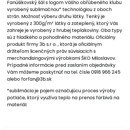
Fanúšikovský šál s logom Vášho obľúbeného klubu
vyrobený sublimačnou* technológiou z oboch
strán. Možnosť výberu druhu látky. Tenký je
vyrobený z 300g/
m²
látky a zateplený, ktorý Vás
zahreje je vyrobený z hrubej teplakoviny. Oba typy
sú z hladkého a pohodlného materiálu. Oficiálny
produkt firmy 3b s.r o. , ktorá je oficiálnym
držiteľom licenčných práv súvisiacich s
merchandisingovými výrobkami ŠKO Miloslavov.
Prípadné informácie pred zaslaním objednávky
Vám môžeme poskytnúť na tel. čísle 0918 966 245
alebo forfan@3b.sk
*sublimácia je pojem označujúcu proces výroby
potlače, ktorý využíva teplo na prenos farbivá na
materiál.