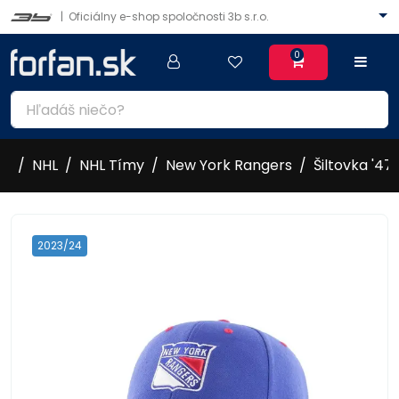
|
Oficiálny e-shop spoločnosti 3b s.r.o.
0
NHL
NHL Tímy
New York Rangers
Šiltovka '4
2023/24