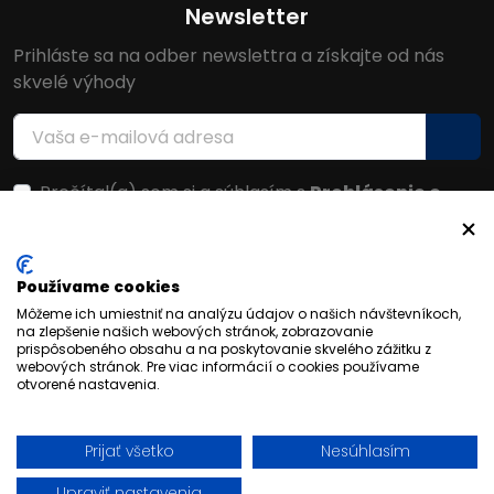
Newsletter
Prihláste sa na odber newslettra a získajte od nás
skvelé výhody
Prečítal(a) som si a súhlasím s
Prehlásenie o
ochrane osobných údajov
Facebook
Používame cookies
Môžeme ich umiestniť na analýzu údajov o našich návštevníkoch,
na zlepšenie našich webových stránok, zobrazovanie
prispôsobeného obsahu a na poskytovanie skvelého zážitku z
webových stránok. Pre viac informácií o cookies používame
otvorené nastavenia.
Prijať všetko
Nesúhlasím
© 2026 FORFANSHOP | Všetky práva vyhradené
Upraviť nastavenia