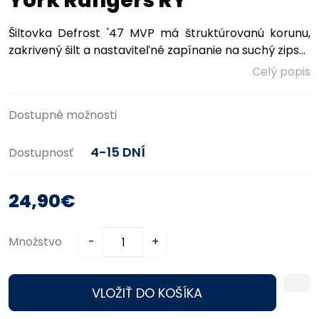
York Rangers RY
Šiltovka Defrost '47 MVP má štruktúrovanú korunu,
zakrivený šilt a nastaviteľné zapínanie na suchý zips...
Celý popis
Dostupné možnosti
4-15 DNÍ
Dostupnosť
24,90€
Množstvo
-
+
VLOŽIŤ DO KOŠÍKA