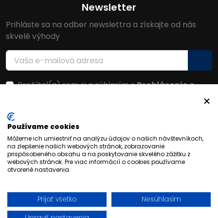
Newsletter
Prihláste sa na odber newslettra a získajte od nás
skvelé výhody
Prečítal(a) som si a súhlasím s
Prehlásenie o
ochrane osobných údajov
Facebook
Používame cookies
Môžeme ich umiestniť na analýzu údajov o našich návštevníkoch,
na zlepšenie našich webových stránok, zobrazovanie
prispôsobeného obsahu a na poskytovanie skvelého zážitku z
webových stránok. Pre viac informácií o cookies používame
otvorené nastavenia.
Prijať všetko
Nesúhlasím
© 2026 FORFANSHOP | Všetky práva vyhradené
Upraviť nastavenia