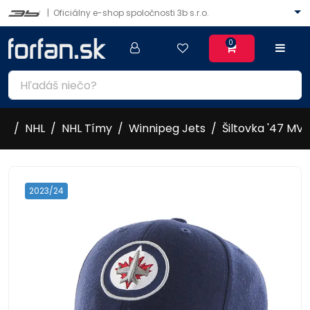
|
Oficiálny e-shop spoločnosti 3b s.r.o.
0
NHL
NHL Tímy
Winnipeg Jets
Šiltovka '47 MV
2023/24