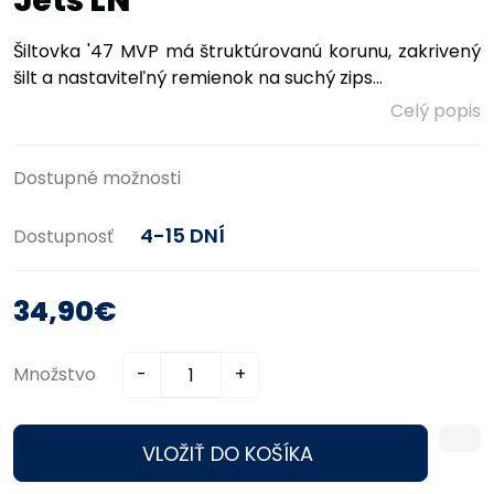
Jets LN
Šiltovka '47 MVP má štruktúrovanú korunu, zakrivený
šilt a nastaviteľný remienok na suchý zips...
Celý popis
Dostupné možnosti
4-15 DNÍ
Dostupnosť
34,90€
Množstvo
-
+
VLOŽIŤ DO KOŠÍKA