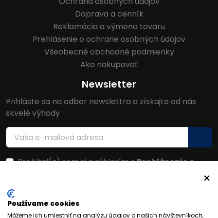
Ochrana osobných údajov
Doprava a cenník
Reklamácia a výmena tovaru
Prehlásenie o ochrane osobných údajov
Všeobecné obchodné podmienky
Ako nakupovať
Newsletter
Prihláste sa na odber newslettra a získajte od nás
skvelé výhody
Prečítal(a) som si a súhlasím s
Prehlásenie o
ochrane osobných údajov
Facebook
Používame cookies
Môžeme ich umiestniť na analýzu údajov o našich návštevníkoch,