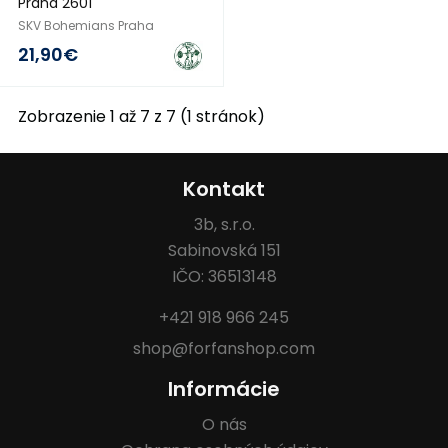
Praha 2601
SKV Bohemians Praha
21,90€
Zobrazenie 1 až 7 z 7 (1 stránok)
Kontakt
3b, s.r.o.
Sabinovská 151
IČO: 36513148
+421 918 966 245
shop@forfanshop.com
Informácie
O nás