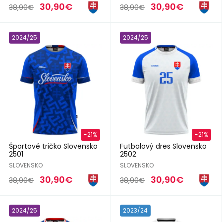
30,90€
30,90€
38,90€
38,90€
2024/25
2024/25
-21%
-21%
Športové tričko Slovensko
Futbalový dres Slovensko
2501
2502
SLOVENSKO
SLOVENSKO
30,90€
30,90€
38,90€
38,90€
2024/25
2023/24