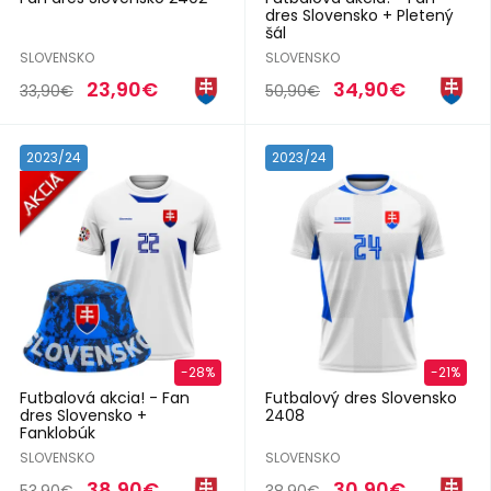
dres Slovensko + Pletený
šál
SLOVENSKO
SLOVENSKO
23,90€
34,90€
33,90€
50,90€
2023/24
2023/24
-28%
-21%
Futbalová akcia! - Fan
Futbalový dres Slovensko
dres Slovensko +
2408
Fanklobúk
SLOVENSKO
SLOVENSKO
38,90€
30,90€