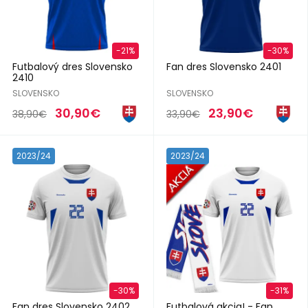
-21%
-30%
Futbalový dres Slovensko
Fan dres Slovensko 2401
2410
SLOVENSKO
SLOVENSKO
30,90€
23,90€
38,90€
33,90€
2023/24
2023/24
-30%
-31%
Fan dres Slovensko 2402
Futbalová akcia! - Fan