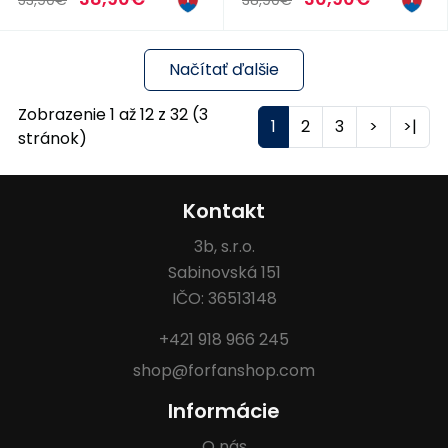
53,90€
38,90€
Načítať ďalšie
Zobrazenie 1 až 12 z 32 (3
1
2
3
>
>|
stránok)
Kontakt
3b, s.r.o.
Sabinovská 151
IČO: 36513148
+421 918 966 245
shop@forfanshop.com
Informácie
O nás