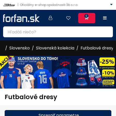
|
Oficiálny e-shop spoločnosti 3b s.r.o.
0
Slovensko
Slovenská kolekcia
Futbalové dresy
Futbalové dresy
Spresniť parametre