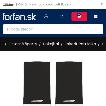
|
Oficiálny e-shop spoločnosti 3b s.r.o.
0
Ostatné športy
Hokejbal
Jokerit Petržalka
D
2015/16