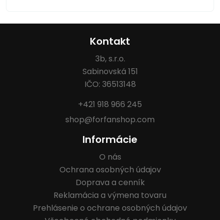
Kontakt
3b, s.r.o.
Sabinovská 151
IČO: 36513148
+421 918 966 245
shop@forfanshop.com
Informácie
O nás
Ochrana osobných údajov
Doprava a cenník
Reklamácia a výmena tovaru
Prehlásenie o ochrane osobných údajov