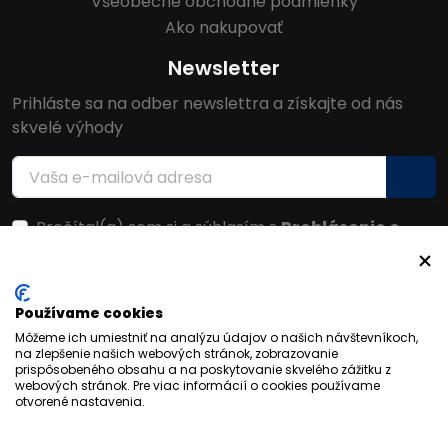
Všeobecné obchodné podmienky
Ako nakupovať
Newsletter
Prihláste sa na odber newslettra a získajte od nás
skvelé výhody
Prečítal(a) som si a súhlasím s
Prehlásenie o
ochrane osobných údajov
Facebook
Používame cookies
Môžeme ich umiestniť na analýzu údajov o našich návštevníkoch,
na zlepšenie našich webových stránok, zobrazovanie
prispôsobeného obsahu a na poskytovanie skvelého zážitku z
webových stránok. Pre viac informácií o cookies používame
otvorené nastavenia.