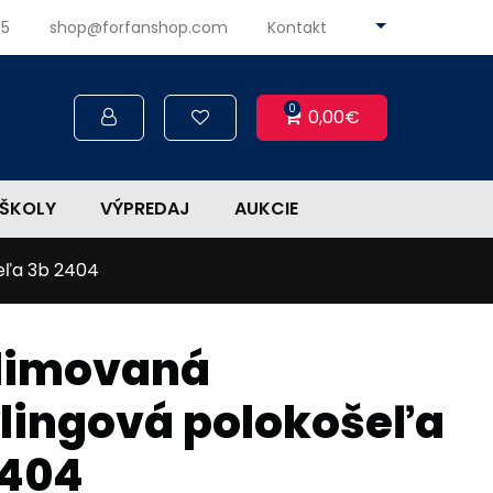
45
shop@forfanshop.com
Kontakt
0
0,00€
ŠKOLY
VÝPREDAJ
AUKCIE
eľa 3b 2404
limovaná
lingová polokošeľa
2404