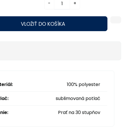
-
+
VLOŽIŤ DO KOŠÍKA
eriál:
100% polyester
lač:
sublimovaná potlač
nie:
Prať na 30 stupňov