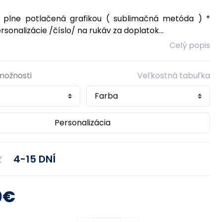
a plne potlačená grafikou ( sublimačná metóda ) *
sonalizácie /číslo/ na rukáv za doplatok...
Celý popis
možnosti
Veľkostná tabuľka
Personalizácia
4-15 DNÍ
ť
0€