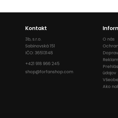
Kontakt
Infor
3b, s.r.o.
O nás
Sabinovská 151
Ochran
IČO: 36513148
Doprav
Reklam
+421 918 966 245
Prehlá
shop@forfanshop.com
údajov
Všeobe
Ako na