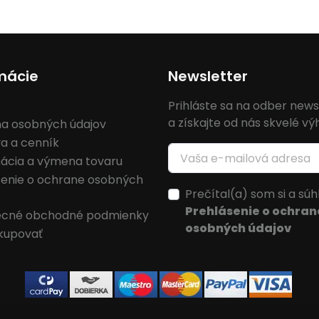
mácie
Newsletter
Prihláste sa na odber news
a získajte od nás skvelé v
a osobných údajov
a a cenník
ácia a výmena tovaru
senie o ochrane osobných
Prečítal(a) som si a súh
Prehlásenie o ochran
cné obchodné podmienky
osobných údajov
kupovať