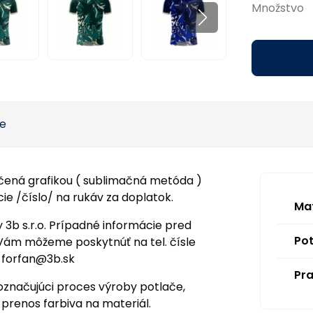
Množstvo
ie
čená grafikou ( sublimačná metóda )
ie /číslo/ na rukáv za doplatok.
Mat
y 3b s.r.o. Prípadné informácie pred
Pot
Vám môžeme poskytnúť na tel. čísle
 forfan@3b.sk
Pra
 označujúci proces výroby potlače,
 prenos farbiva na materiál.