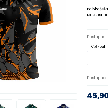
Polokošeľ
Možnosť per
Dostupné 
Dostupnos
45,9