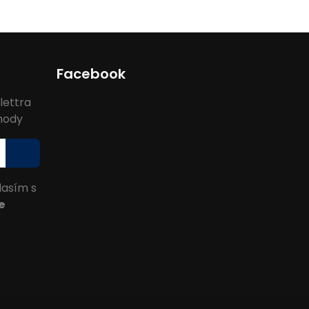
Facebook
lettra
ýhody
lasím s
e