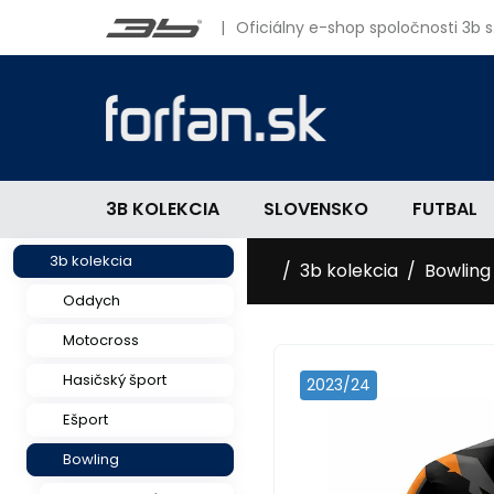
|
Oficiálny e-shop spoločnosti 3b s.
3B KOLEKCIA
SLOVENSKO
FUTBAL
3b kolekcia
3b kolekcia
Bowling
Oddych
Motocross
Hasičský šport
2023/24
Ešport
Bowling