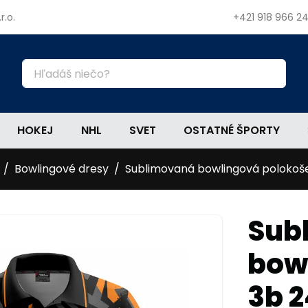
r.o.
+421 918 966 2
HOKEJ
NHL
SVET
OSTATNÉ ŠPORTY
Bowlingové dresy
Sublimovaná bowlingová polokoš
Sub
bow
3b 