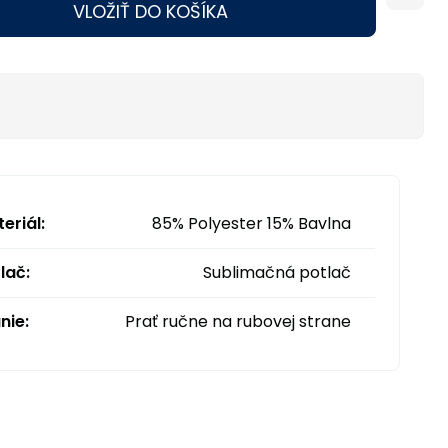
VLOŽIŤ DO KOŠÍKA
eriál:
85% Polyester 15% Bavlna
lač:
Sublimačná potlač
nie:
Prať ručne na rubovej strane