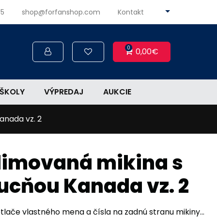
45
shop@forfanshop.com
Kontakt
0
0,00€
ŠKOLY
VÝPREDAJ
AUKCIE
anada vz. 2
limovaná mikina s
ucňou Kanada vz. 2
lače vlastného mena a čísla na zadnú stranu mikiny...