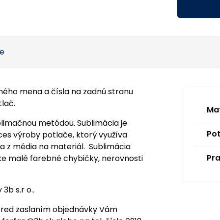
ie
ného mena a čísla na zadnú stranu
tlač.
Mat
blimačnou metódou. Sublimácia je
Pot
ces výroby potlače, ktorý využíva
va z média na materiál. Sublimácia
Pra
e malé farebné chybičky, nerovnosti
3b s.r o..
pred zaslaním objednávky Vám