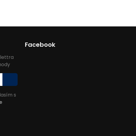
Facebook
lettra
ýhody
lasím s
e