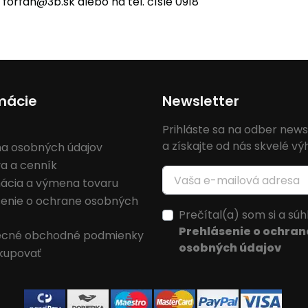
orfan@3b.sk alebo na tel. čísle 0918
mácie
Newsletter
Prihláste sa na odber news
a získajte od nás skvelé v
a osobných údajov
a a cenník
ácia a výmena tovaru
senie o ochrane osobných
Prečítal(a) som si a súh
Prehlásenie o ochran
cné obchodné podmienky
osobných údajov
kupovať