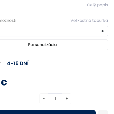
Celý popis
možnosti
Veľkostná tabuľka
Personalizácia
4-15 DNÍ
ť
0€
-
+