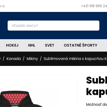
r.o.
+421 918 966 2
HOKEJ
NHL
SVET
OSTATNÉ ŠPORTY
y
Kanada
Mikiny
Sublimovaná mikina s kapucňou K
Sub
kap
Možnosť dot