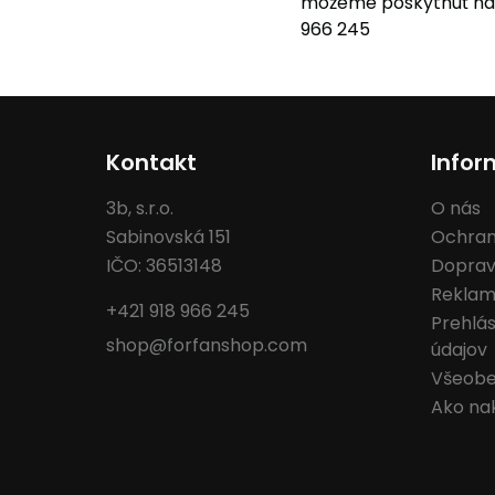
môžeme poskytnúť na f
966 245
Kontakt
Infor
3b, s.r.o.
O nás
Sabinovská 151
Ochran
IČO: 36513148
Doprav
Reklam
+421 918 966 245
Prehlá
shop@forfanshop.com
údajov
Všeobe
Ako na