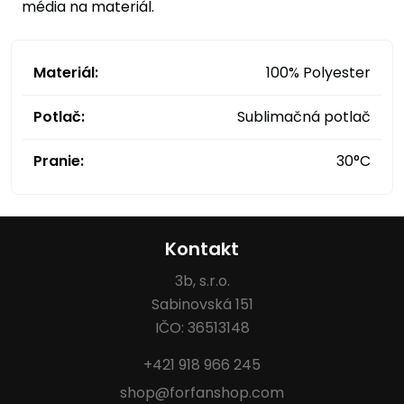
média na materiál.
Materiál:
100% Polyester
Potlač:
Sublimačná potlač
Pranie:
30°C
Kontakt
3b, s.r.o.
Sabinovská 151
IČO: 36513148
+421 918 966 245
shop@forfanshop.com