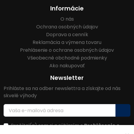
Informácie
O nás
Ochrana osobných údajov
Doprava a cenník
Reklamácia a výmena tovaru
Prehlásenie o ochrane osobných údajov
Všeobecné obchodné podmienky
Ako nakupovať
Newsletter
Prihláste sa na odber newslettra a získajte od nás
skvelé výhody
Prečítal(a) som si a súhlasím s
Prehlásenie o
ochrane osobných údajov