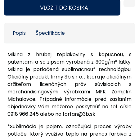
VLOŽIŤ DO KOŠÍKA
Popis
Špecifikácie
Mikina z hrubej teplakoviny s kapucňou, s
patentami a so zipsom vyrobená z 300g/
m²
látky.
Mikina je potlačená sublimačnou* technológiou.
Oficiálny produkt firmy 3b s.r o. , ktorá je oficiálnym
držiteľom licenčných práv súvisiacich s
merchandisingovými výrobkami MFK Zemplín
Michalovce. Prípadné informácie pred zaslaním
objednávky Vám môžeme poskytnúť na tel. čísle
0918 966 245 alebo na forfan@3b.sk
*Sublimácia je pojem, označujúci proces výroby
potlače, ktorý využíva teplo na prenos farbiva z