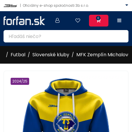
|
Oficiálny e-shop spoločnosti 3b s.r.o.
0
Futbal
Slovenské kluby
MFK Zemplín Michalovc
2024/25