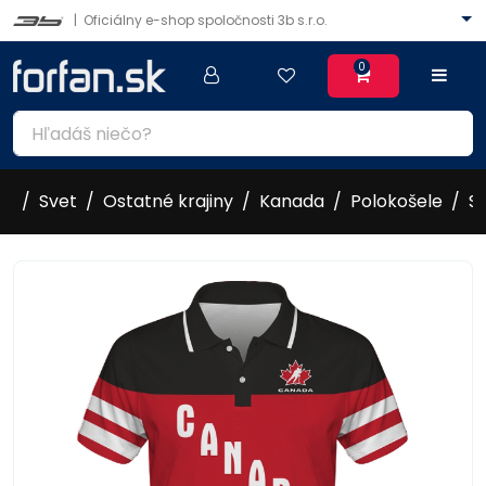
|
Oficiálny e-shop spoločnosti 3b s.r.o.
0
Svet
Ostatné krajiny
Kanada
Polokošele
S
2015/16