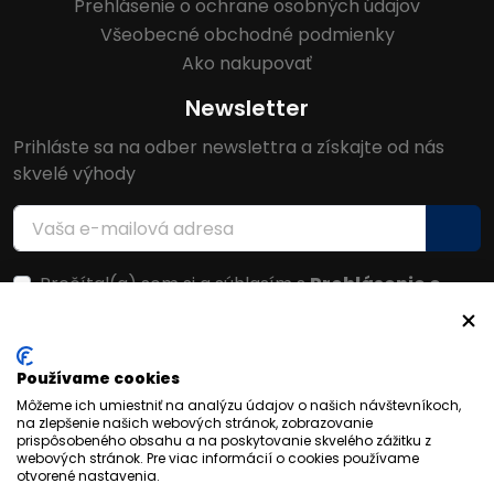
Prehlásenie o ochrane osobných údajov
Všeobecné obchodné podmienky
Ako nakupovať
Newsletter
Prihláste sa na odber newslettra a získajte od nás
skvelé výhody
Prečítal(a) som si a súhlasím s
Prehlásenie o
ochrane osobných údajov
Facebook
Používame cookies
Môžeme ich umiestniť na analýzu údajov o našich návštevníkoch,
na zlepšenie našich webových stránok, zobrazovanie
prispôsobeného obsahu a na poskytovanie skvelého zážitku z
webových stránok. Pre viac informácií o cookies používame
otvorené nastavenia.