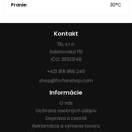
Pranie:
30°C
Kontakt
3b, s.r.o.
Sabinovská 151
IČO: 36513148
+421 918 966 245
shop@forfanshop.com
Informácie
O nás
Ochrana osobných údajov
Doprava a cenník
Reklamácia a výmena tovaru