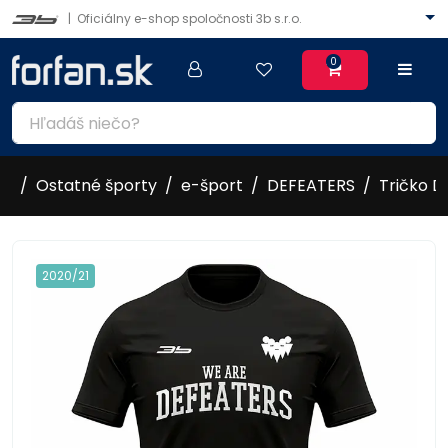
|
Oficiálny e-shop spoločnosti 3b s.r.o.
0
Ostatné športy
e-šport
DEFEATERS
Tričko D
2020/21