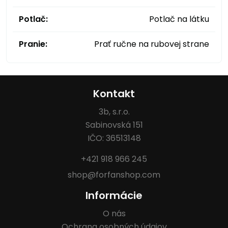
Potlač:
Potlač na látku
Pranie:
Prať ručne na rubovej strane
Kontakt
3b, s.r.o.
Sabinovská 151
IČO: 36513148
+421 918 966 245
shop@forfanshop.com
Informácie
O nás
Ochrana osobných údajov