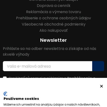
Doprava a cenník
Reklamácia a výmena tovaru
Prehlásenie o ochrane osobných údajov
Všeobecné obchodné podmienky
Ako nakupovať
Newsletter
Prihláste sa na odber newslettra a získajte od nás
skvelé výhody
Prečítal(a) som si a súhlasím s
Prehlásenie o
ochrane osobných údajov
Facebook
Používame cookies
Môžeme ich umiestniť na analýzu údajov o našich návštevníkoch,