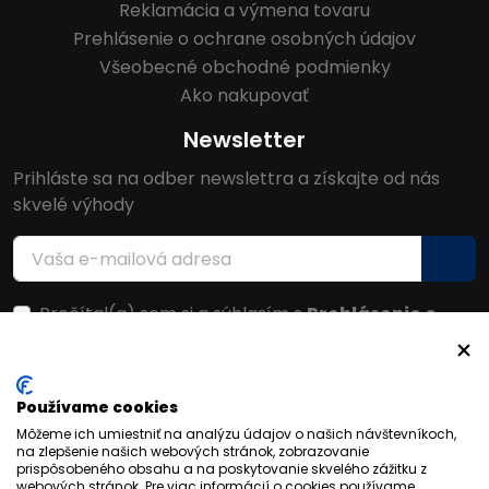
Reklamácia a výmena tovaru
Prehlásenie o ochrane osobných údajov
Všeobecné obchodné podmienky
Ako nakupovať
Newsletter
Prihláste sa na odber newslettra a získajte od nás
skvelé výhody
Prečítal(a) som si a súhlasím s
Prehlásenie o
ochrane osobných údajov
Facebook
Používame cookies
Môžeme ich umiestniť na analýzu údajov o našich návštevníkoch,
na zlepšenie našich webových stránok, zobrazovanie
prispôsobeného obsahu a na poskytovanie skvelého zážitku z
webových stránok. Pre viac informácií o cookies používame