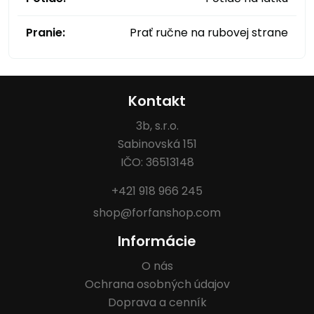
Pranie:
Prať ručne na rubovej strane
Kontakt
3b, s.r.o.
Sabinovská 151
IČO: 36513148
+421 918 966 245
shop@forfanshop.com
Informácie
O nás
Ochrana osobných údajov
Doprava a cenník