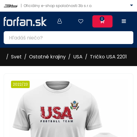
|
Oficiálny e-shop spoločnosti 3b s.r.o.
0
Svet
Ostatné krajiny
USA
Tričko USA 2201
2022/23