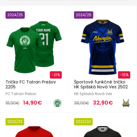
2024/25
2024/25
-21%
-15%
Tričko FC Tatran Prešov
Športové funkčné tričko
2205
HK Spišská Nová Ves 2502
FC Tatran Prešov
HK Spišská Nová Ves
14,90€
32,90€
18,90€
38,90€
2022/23
2022/23