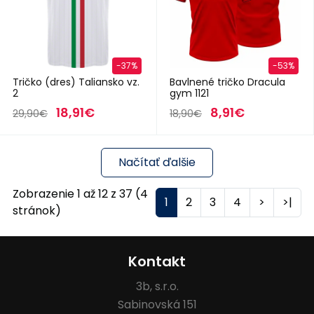
-37%
-53%
Tričko (dres) Taliansko vz.
Bavlnené tričko Dracula
2
gym 1121
18,91€
8,91€
29,90€
18,90€
Načítať ďalšie
Zobrazenie 1 až 12 z 37 (4
1
2
3
4
>
>|
stránok)
Kontakt
3b, s.r.o.
Sabinovská 151