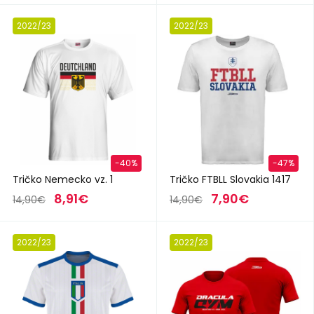
2022/23
2022/23
-40%
-47%
Tričko Nemecko vz. 1
Tričko FTBLL Slovakia 1417
8,91€
7,90€
14,90€
14,90€
2022/23
2022/23