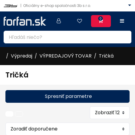
|
Oficiálny e-shop spoločnosti 3b s.r.o.
0
Výpredaj
VÝPREDAJOVÝ TOVAR
Tričká
Tričká
Spresniť parametre