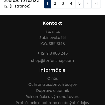
Zobrazenie 1 až 12 z
1
2
3
4
5
>
>|
121 (11 stránok)
Kontakt
3b, s.r.o.
Sabinovská 151
IČO: 36513148
+421 918 966 245
shop@forfanshop.com
Informácie
O nás
Ochrana osobných údajov
Doprava a cenník
Reklamácia a výmena tovaru
Prehlásenie o ochrane osobných údajov