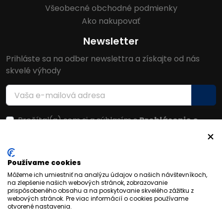
Všeobecné obchodné podmienky
Ako nakupovať
Newsletter
Prihláste sa na odber newslettra a získajte od nás
skvelé výhody
Prečítal(a) som si a súhlasím s
Prehlásenie o
ochrane osobných údajov
Facebook
Používame cookies
Môžeme ich umiestniť na analýzu údajov o našich návštevníkoch,
na zlepšenie našich webových stránok, zobrazovanie
prispôsobeného obsahu a na poskytovanie skvelého zážitku z
webových stránok. Pre viac informácií o cookies používame
otvorené nastavenia.