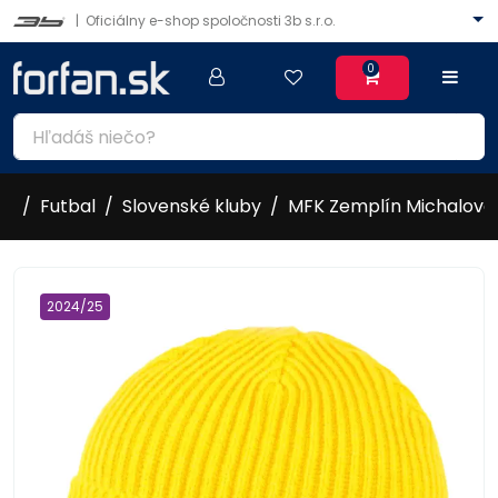
|
Oficiálny e-shop spoločnosti 3b s.r.o.
0
Futbal
Slovenské kluby
MFK Zemplín Michalovc
2024/25