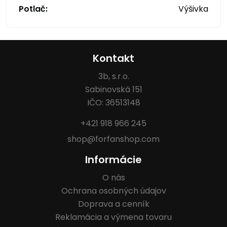
Potlač:
Výšivka
Kontakt
3b, s.r.o.
Sabinovská 151
IČO: 36513148
+421 918 966 245
shop@forfanshop.com
Informácie
O nás
Ochrana osobných údajov
Doprava a cenník
Reklamácia a výmena tovaru