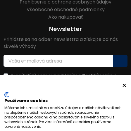
Prehlásenie o ochrane osobných údajov
Všeobecné obchodné podmienky
Ako nakupovať
Newsletter
Prihláste sa na odber newslettra a získajte od nás
skvelé výhody
Prečítal(a) som si a súhlasím s
Prehlásenie o
ochrane osobných údajov
Facebook
Používame cookies
Môžeme ich umiestniť na analýzu údajov o našich návštevníkoch,
na zlepšenie našich webových stránok, zobrazovanie
prispôsobeného obsahu a na poskytovanie skvelého zážitku z
webových stránok. Pre viac informácií o cookies používame
otvorené nastavenia.