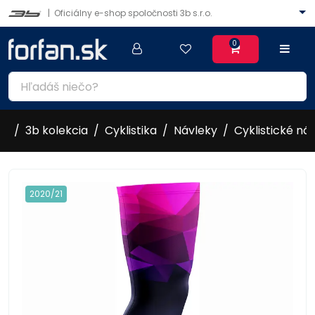
|
Oficiálny e-shop spoločnosti 3b s.r.o.
0
3b kolekcia
Cyklistika
Návleky
Cyklistické ná
2020/21