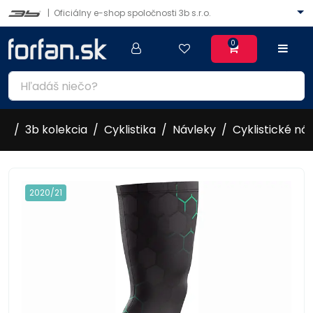
|
Oficiálny e-shop spoločnosti 3b s.r.o.
0
3b kolekcia
Cyklistika
Návleky
Cyklistické ná
2020/21