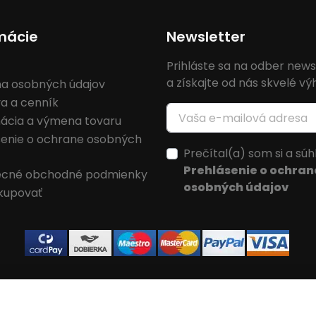
mácie
Newsletter
Prihláste sa na odber news
a získajte od nás skvelé v
a osobných údajov
a a cenník
ácia a výmena tovaru
senie o ochrane osobných
Prečítal(a) som si a súh
Prehlásenie o ochran
cné obchodné podmienky
osobných údajov
kupovať