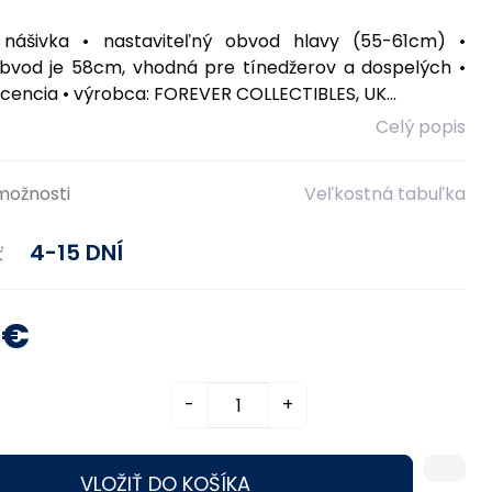
á nášivka • nastaviteľný obvod hlavy (55-61cm) •
bvod je 58cm, vhodná pre tínedžerov a dospelých •
licencia • výrobca: FOREVER COLLECTIBLES, UK...
Celý popis
možnosti
Veľkostná tabuľka
4-15 DNÍ
ť
0€
-
+
VLOŽIŤ DO KOŠÍKA