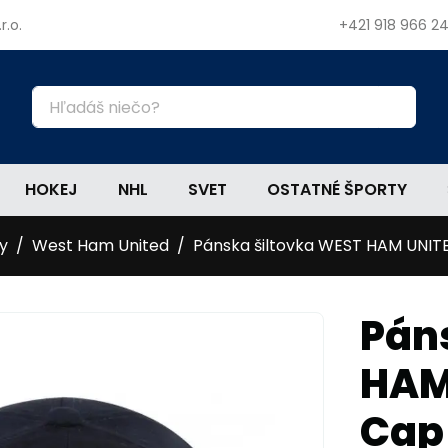
r.o.
+421 918 966 2
HOKEJ
NHL
SVET
OSTATNÉ ŠPORTY
y
West Ham United
Pánska šiltovka WEST HAM UNIT
Pán
HAM
Cap