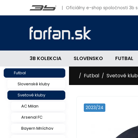
|
Oficiálny e-shop spoločnosti 3b s.
3B KOLEKCIA
SLOVENSKO
FUTBAL
Futbal
Futbal
Svetové klub
Slovenské kluby
Svetové kluby
AC Milan
2023/24
Arsenal FC
Bayern Mníchov