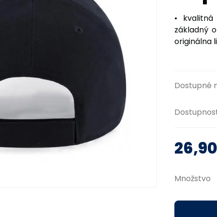
• kvalitn
základný o
originálna 
Dostupné 
Dostupnos
26,9
Množstvo