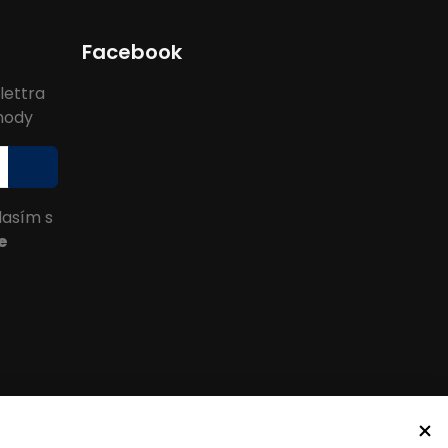
Facebook
lettra
ýhody
lasím s
e