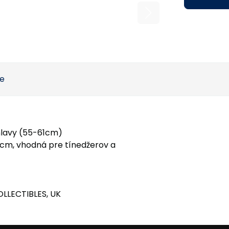
ie
hlavy (55-61cm)
8cm, vhodná pre tínedžerov a
OLLECTIBLES, UK