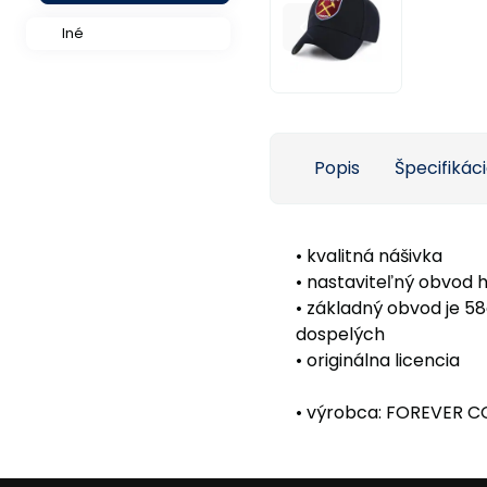
Iné
Popis
Špecifikác
• kvalitná nášivka
• nastaviteľný obvod 
• základný obvod je 5
dospelých
• originálna licencia
• výrobca: FOREVER C