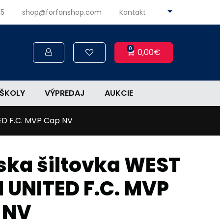
45
shop@forfanshop.com
Kontakt
0
0,00€
ŠKOLY
VÝPREDAJ
AUKCIE
ED F.C. MVP Cap NV
ska šiltovka WEST
 UNITED F.C. MVP
 NV