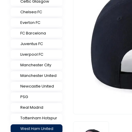
Celtic Glasgow
Chelsea FC
Everton FC
FC Barcelona
Juventus FC
Liverpool FC
Manchester City
Manchester United
Newcastle United
PSG
Real Madrid
Tottenham Hotspur
West Ham United