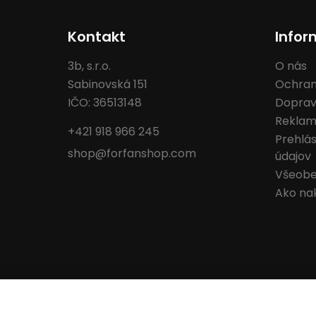
Kontakt
Infor
3b, s.r.o.
O nás
Sabinovská 151
Ochran
IČO: 36513148
Doprav
Reklam
+421 918 966 245
Prehlá
shop@forfanshop.com
údajov
Všeobe
Ako na